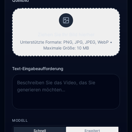
Quellbild
Ziehen Sie Ihr Bild hierher
Unterstützte Formate: PNG, JPG, JPEG, WebP •
Maximale Größe: 10 MB
Text-Eingabeaufforderung
MODELL
Schnell
Erweitert