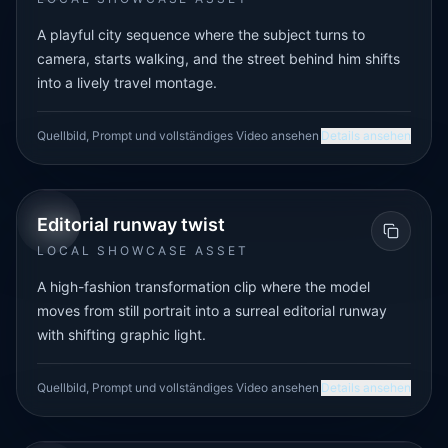
A playful city sequence where the subject turns to
camera, starts walking, and the street behind him shifts
into a lively travel montage.
Quellbild, Prompt und vollständiges Video ansehen
Details ansehen
FASHION
IMAGE-TO-VIDEO
Editorial runway twist
LOCAL SHOWCASE ASSET
A high-fashion transformation clip where the model
moves from still portrait into a surreal editorial runway
with shifting graphic light.
Quellbild, Prompt und vollständiges Video ansehen
Details ansehen