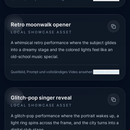
FANTASY
IMAGE-TO-VIDEO
Retro moonwalk opener
LOCAL SHOWCASE ASSET
A whimsical retro performance where the subject glides
into a dreamy stage and the colored lights feel like an
old-school music special.
Quellbild, Prompt und vollständiges Video ansehen
Details ansehen
MUSIC
IMAGE-TO-VIDEO
Glitch-pop singer reveal
LOCAL SHOWCASE ASSET
A glitch-pop performance where the portrait wakes up, a
light ring spins across the frame, and the city turns into a
digital club stage.