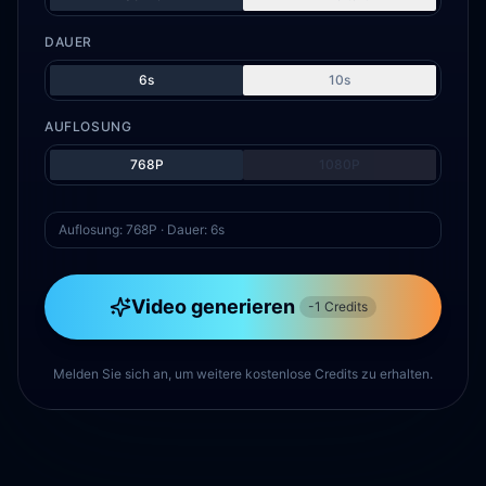
DAUER
6s
10s
AUFLOSUNG
768P
1080P
Auflosung: 768P · Dauer: 6s
Video generieren
-1 Credits
Melden Sie sich an, um weitere kostenlose Credits zu erhalten.