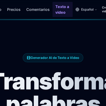
Texto a
Cr
o
Precios
Comentarios
Español
vi
video
Generador AI de Texto a Video
Transform
palabras