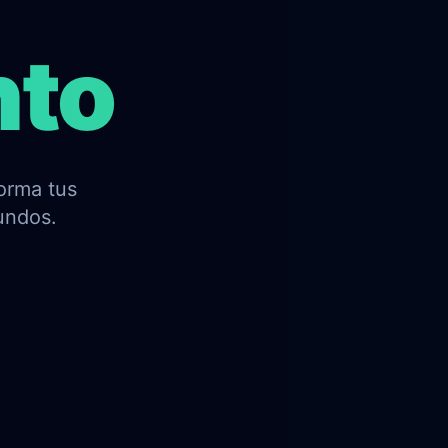
nto
forma tus
undos.