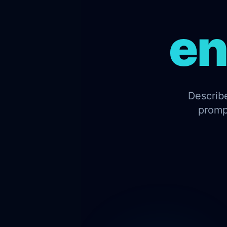
en
Describe
promp