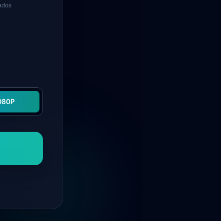
tados
080P