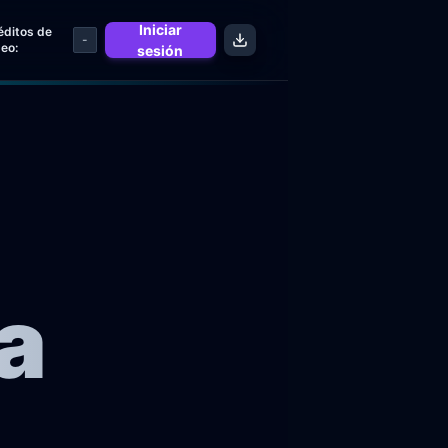
Iniciar
éditos de
-
deo
:
sesión
a