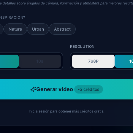
e detalles sobre ángulos de cámara, iluminación y atmósfera para mejores resul
INSPIRACIÓN?
Nature
Urban
Abstract
RESOLUTION
10s
768P
1
Generar video
-
5
créditos
Inicia sesión para obtener más créditos gratis.